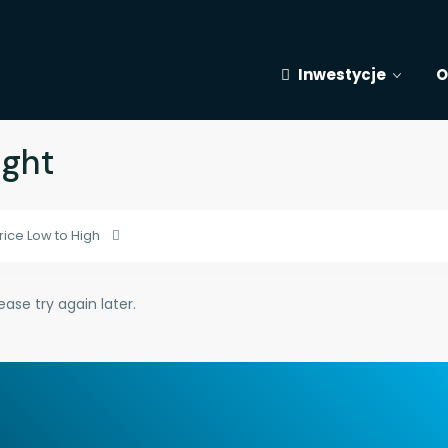
Inwestycje
O
ight
rice Low to High
ase try again later.