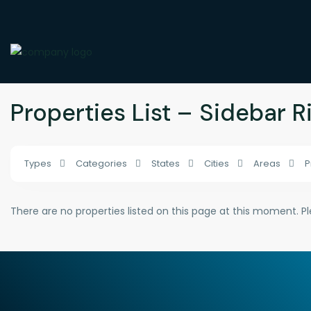
Home
Properties List – Sidebar Right
Properties List – Sidebar R
Types
Categories
States
Cities
Areas
P
There are no properties listed on this page at this moment. Ple