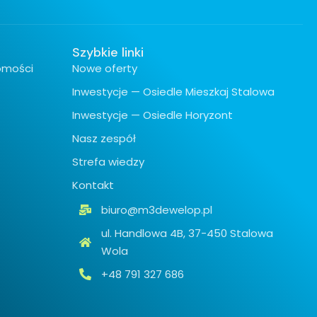
Szybkie linki
omości
Nowe oferty
Inwestycje — Osiedle Mieszkaj Stalowa
Inwestycje — Osiedle Horyzont
Nasz zespół
Strefa wiedzy
Kontakt
biuro@m3dewelop.pl
ul. Handlowa 4B, 37-450 Stalowa
Wola
+48 791 327 686