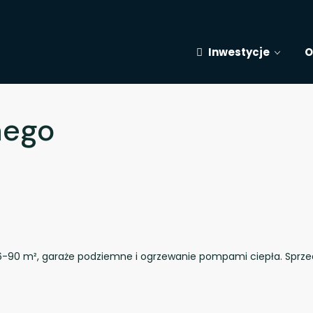
Inwestycje
O
nego
, 36-90 m², garaże podziemne i ogrzewanie pompami ciepła. Spr