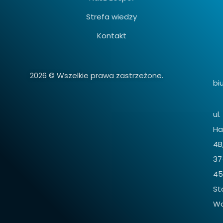
Strefa wiedzy
Kontakt
2026 © Wszelkie prawa zastrzeżone.
bi
ul.
Ha
4B
37
45
St
Wo